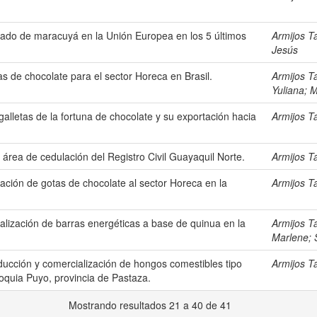
rado de maracuyá en la Unión Europea en los 5 últimos
Armijos T
Jesús
s de chocolate para el sector Horeca en Brasil.
Armijos T
Yuliana
;
M
galletas de la fortuna de chocolate y su exportación hacia
Armijos T
 área de cedulación del Registro Civil Guayaquil Norte.
Armijos T
rtación de gotas de chocolate al sector Horeca en la
Armijos T
alización de barras energéticas a base de quinua en la
Armijos T
Marlene
;
ducción y comercialización de hongos comestibles tipo
Armijos T
roquia Puyo, provincia de Pastaza.
Mostrando resultados 21 a 40 de 41