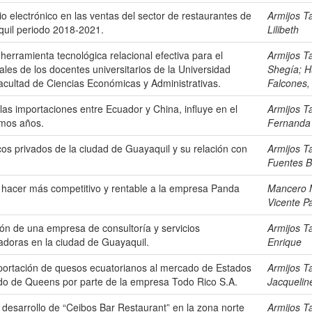
io electrónico en las ventas del sector de restaurantes de
Armijos T
quil periodo 2018-2021.
Lilibeth
erramienta tecnológica relacional efectiva para el
Armijos T
les de los docentes universitarios de la Universidad
Shegía
;
H
acultad de Ciencias Económicas y Administrativas.
Falcones,
 las importaciones entre Ecuador y China, influye en el
Armijos T
imos años.
Fernanda
os privados de la ciudad de Guayaquil y su relación con
Armijos T
Fuentes B
 hacer más competitivo y rentable a la empresa Panda
Mancero 
Vicente P
ón de una empresa de consultoría y servicios
Armijos T
adoras en la ciudad de Guayaquil.
Enrique
xportación de quesos ecuatorianos al mercado de Estados
Armijos T
o de Queens por parte de la empresa Todo Rico S.A.
Jacquelin
y desarrollo de “Ceibos Bar Restaurant” en la zona norte
Armijos T