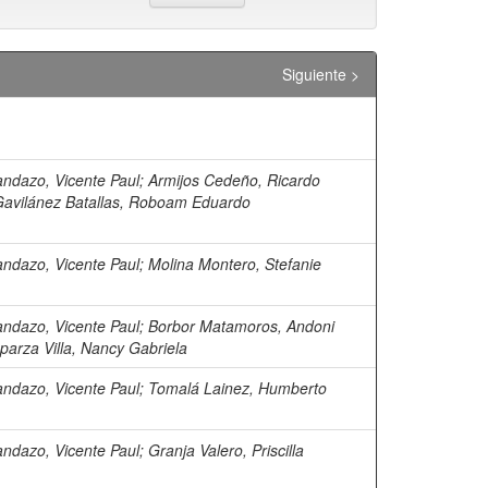
Siguiente >
andazo, Vicente Paul
;
Armijos Cedeño, Ricardo
avilánez Batallas, Roboam Eduardo
andazo, Vicente Paul
;
Molina Montero, Stefanie
andazo, Vicente Paul
;
Borbor Matamoros, Andoni
parza Villa, Nancy Gabriela
andazo, Vicente Paul
;
Tomalá Lainez, Humberto
andazo, Vicente Paul
;
Granja Valero, Priscilla