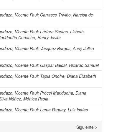
andazo, Vicente Paul
;
Carrasco Triviño, Narcisa de
andazo, Vicente Paul
;
Lértora Santos, Lisbeth
aridueña Cunache, Henry Javier
andazo, Vicente Paul
;
Vásquez Burgos, Anny Julisa
andazo, Vicente Paul
;
Gaspar Baidal, Ricardo Samuel
andazo, Vicente Paul
;
Tapia Onofre, Diana Elizabeth
andazo, Vicente Paul
;
Prócel Maridueña, Diana
Silva Núñez, Mónica Paola
andazo, Vicente Paul
;
Lema Paguay, Luis Isaías
Siguiente >