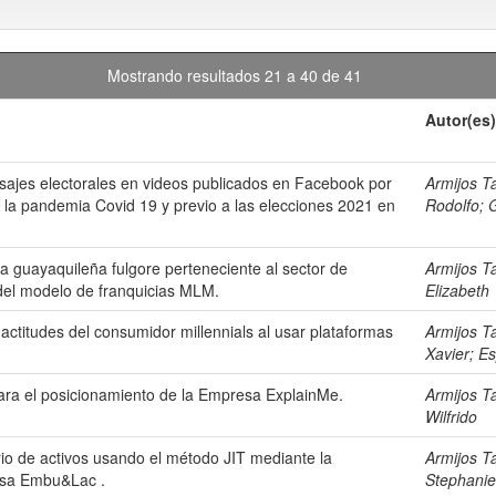
Mostrando resultados 21 a 40 de 41
Autor(es)
nsajes electorales en videos publicados en Facebook por
Armijos T
e la pandemia Covid 19 y previo a las elecciones 2021 en
Rodolfo
;
G
a guayaquileña fulgore perteneciente al sector de
Armijos T
 del modelo de franquicias MLM.
Elizabeth
 actitudes del consumidor millennials al usar plataformas
Armijos T
Xavier
;
Es
ara el posicionamiento de la Empresa ExplainMe.
Armijos T
Wilfrido
rio de activos usando el método JIT mediante la
Armijos T
esa Embu&Lac .
Stephanie