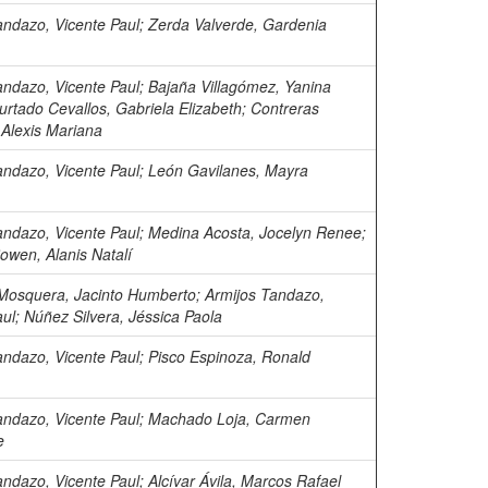
andazo, Vicente Paul
;
Zerda Valverde, Gardenia
andazo, Vicente Paul
;
Bajaña Villagómez, Yanina
urtado Cevallos, Gabriela Elizabeth
;
Contreras
 Alexis Mariana
andazo, Vicente Paul
;
León Gavilanes, Mayra
andazo, Vicente Paul
;
Medina Acosta, Jocelyn Renee
;
owen, Alanis Natalí
Mosquera, Jacinto Humberto
;
Armijos Tandazo,
aul
;
Núñez Silvera, Jéssica Paola
andazo, Vicente Paul
;
Pisco Espinoza, Ronald
andazo, Vicente Paul
;
Machado Loja, Carmen
e
andazo, Vicente Paul
;
Alcívar Ávila, Marcos Rafael