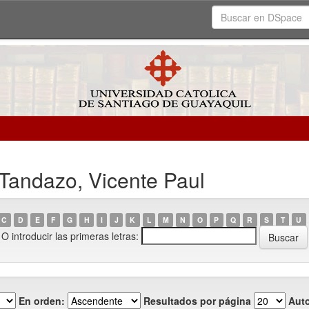
 Tandazo, Vicente Paul
C
D
E
F
G
H
I
J
K
L
M
N
O
P
Q
R
S
T
U
O introducir las primeras letras:
En orden:
Resultados por página
Auto