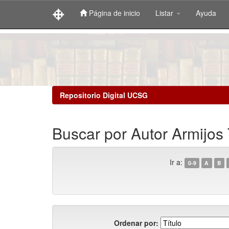
Página de inicio
Listar
Ayuda
Skip
navigation
Repositorio Digital UCSG
Buscar por Autor Armijos
Ir a:
0-9
A
B
Ordenar por: