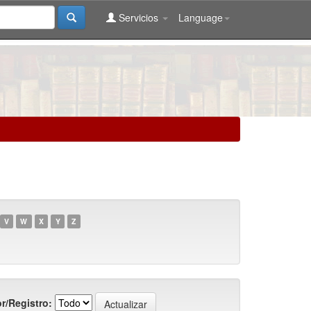
Servicios
Language
V
W
X
Y
Z
r/Registro: