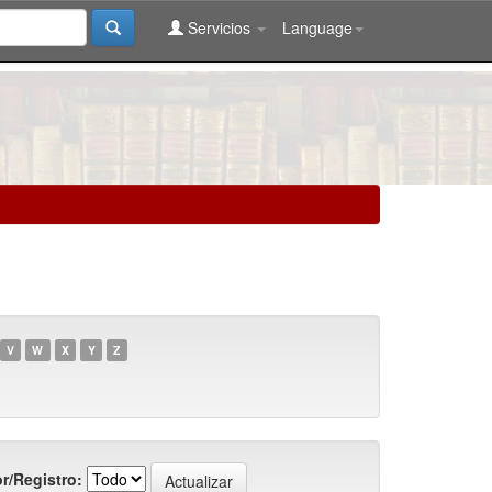
Servicios
Language
V
W
X
Y
Z
r/Registro: