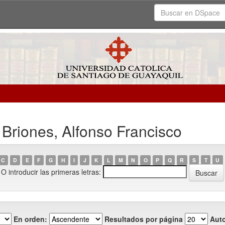
 Briones, Alfonso Francisco
C
D
E
F
G
H
I
J
K
L
M
N
O
P
Q
R
S
T
U
O introducir las primeras letras:
En orden:
Resultados por página
Auto