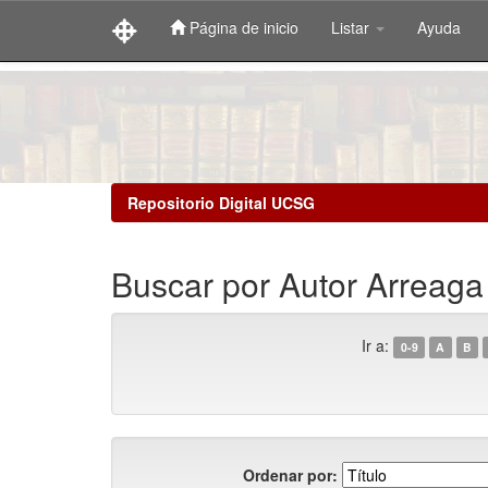
Página de inicio
Listar
Ayuda
Skip
navigation
Repositorio Digital UCSG
Buscar por Autor Arreaga
Ir a:
0-9
A
B
Ordenar por: