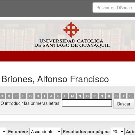
 Briones, Alfonso Francisco
C
D
E
F
G
H
I
J
K
L
M
N
O
P
Q
R
S
T
U
O introducir las primeras letras:
En orden:
Resultados por página
Auto