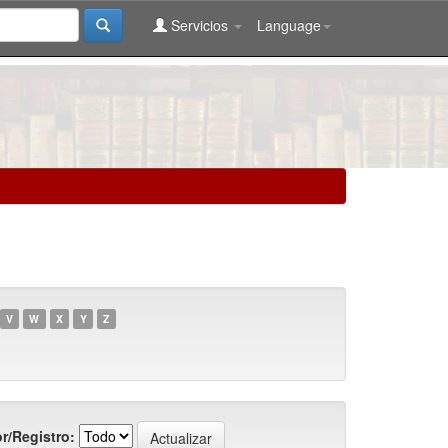
Servicios
Language
V
W
X
Y
Z
r/Registro: