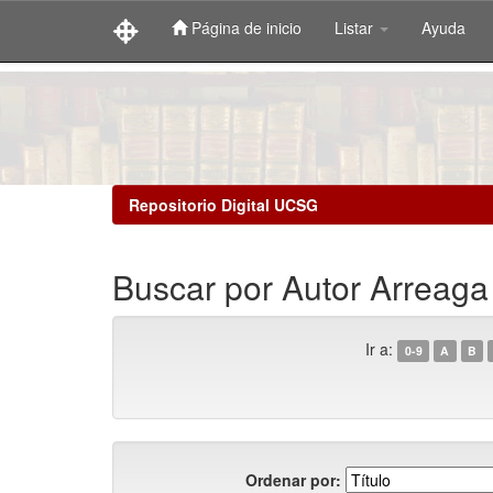
Página de inicio
Listar
Ayuda
Skip
navigation
Repositorio Digital UCSG
Buscar por Autor Arreaga
Ir a:
0-9
A
B
Ordenar por: