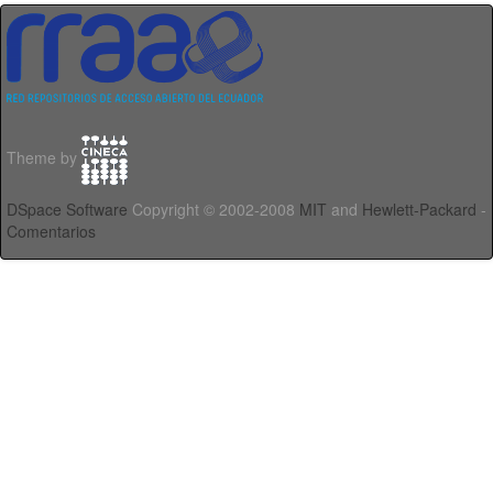
Theme by
DSpace Software
Copyright © 2002-2008
MIT
and
Hewlett-Packard
-
Comentarios