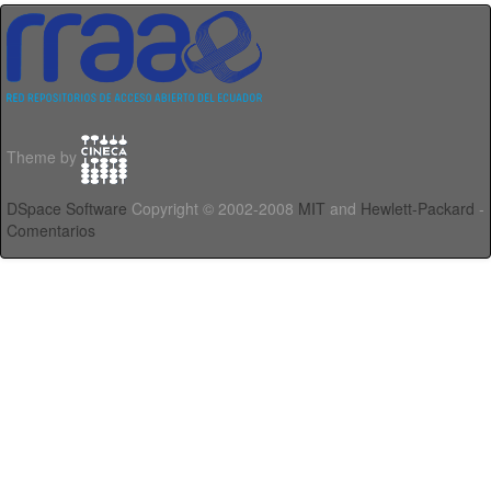
Theme by
DSpace Software
Copyright © 2002-2008
MIT
and
Hewlett-Packard
-
Comentarios