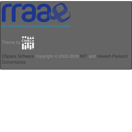
Theme by
DSpace Software
Copyright © 2002-2008
MIT
and
Hewlett-Packard
-
Comentarios