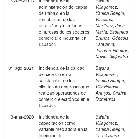
12-sep-2016
Incidencia de la
Bajaña
administración del capital
Villagómez,
de trabajo en la
Yanina Shegía
;
rentabilidad de las
Vásconez
pequeñas y medianas
Martínez, José
empresas de los sectores
María
;
Basantes
comercial e industrial en
Brunes, Génesis
Ecuador.
Estefanía
;
Jácome Piñeiros,
Xavier Alejandro
31-ago-2021
Incidencia de la calidad
Bajaña
del servicio en la
Villagómez,
satisfacción de los
Yanina Shegía
;
clientes de empresas que
Villavicencio
realizan operaciones de
Armijos, Cinthia
comercio electrónico en el
Doménica
Ecuador.
3-mar-2020
Incidencia de la
Bajaña
capacitación como
Villagómez,
variable mediadora en la
Yanina Shegía
;
intención de
Lara Olvera,