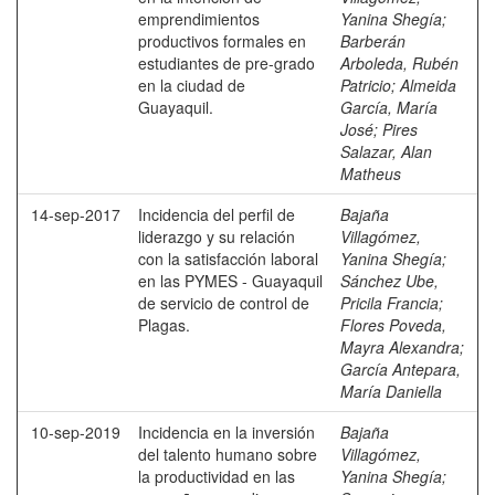
emprendimientos
Yanina Shegía
;
productivos formales en
Barberán
estudiantes de pre-grado
Arboleda, Rubén
en la ciudad de
Patricio
;
Almeida
Guayaquil.
García, María
José
;
Pires
Salazar, Alan
Matheus
14-sep-2017
Incidencia del perfil de
Bajaña
liderazgo y su relación
Villagómez,
con la satisfacción laboral
Yanina Shegía
;
en las PYMES - Guayaquil
Sánchez Ube,
de servicio de control de
Pricila Francia
;
Plagas.
Flores Poveda,
Mayra Alexandra
;
García Antepara,
María Daniella
10-sep-2019
Incidencia en la inversión
Bajaña
del talento humano sobre
Villagómez,
la productividad en las
Yanina Shegía
;