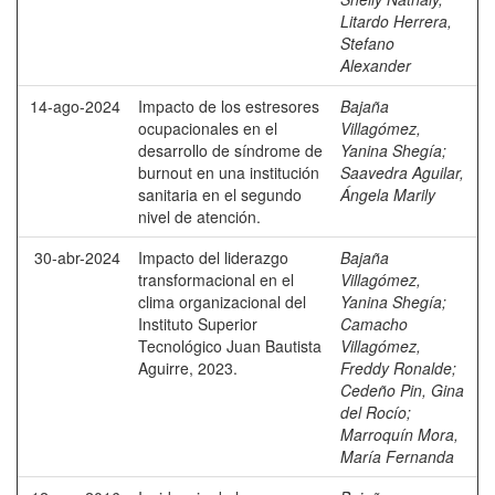
Litardo Herrera,
Stefano
Alexander
14-ago-2024
Impacto de los estresores
Bajaña
ocupacionales en el
Villagómez,
desarrollo de síndrome de
Yanina Shegía
;
burnout en una institución
Saavedra Aguilar,
sanitaria en el segundo
Ángela Marily
nivel de atención.
30-abr-2024
Impacto del liderazgo
Bajaña
transformacional en el
Villagómez,
clima organizacional del
Yanina Shegía
;
Instituto Superior
Camacho
Tecnológico Juan Bautista
Villagómez,
Aguirre, 2023.
Freddy Ronalde
;
Cedeño Pin, Gina
del Rocío
;
Marroquín Mora,
María Fernanda