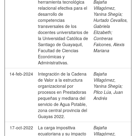
herramienta tecnológica
Bajaña
relacional efectiva para el
Villagómez,
desarrollo de
Yanina Shegía
;
competencias
Hurtado Cevallos,
transversales de los
Gabriela
docentes universitarios de
Elizabeth
;
la Universidad Católica de
Contreras
Santiago de Guayaquil,
Falcones, Alexis
Facultad de Ciencias
Mariana
Económicas y
Administrativas.
14-feb-2024
Integración de la Cadena
Bajaña
de Valor a la estructura
Villagómez,
organizacional por
Yanina Shegía
;
procesos en Prestadoras
Pilco Lúa, Juan
pequeñas y mediana del
Andrés
servicio de Agua Potable,
zona central provincia del
Guayas 2022.
17-oct-2022
La carga impositiva
Bajaña
ecuatoriana y su impacto
Villagómez,