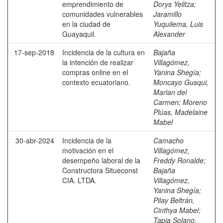
emprendimiento de
Dorys Yelitza
;
comunidades vulnerables
Jaramillo
en la ciudad de
Yuquilema, Luis
Guayaquil.
Alexander
17-sep-2018
Incidencia de la cultura en
Bajaña
la intención de realizar
Villagómez,
compras online en el
Yanina Shegía
;
contexto ecuatoriano.
Moncayo Gusqui,
Marian del
Carmen
;
Moreno
Plúas, Madelaine
Mabel
30-abr-2024
Incidencia de la
Camacho
motivación en el
Villagómez,
desempeño laboral de la
Freddy Ronalde
;
Constructora Situeconst
Bajaña
CIA. LTDA.
Villagómez,
Yanina Shegía
;
Pilay Beltrán,
Cinthya Mabel
;
Tapia Solano,