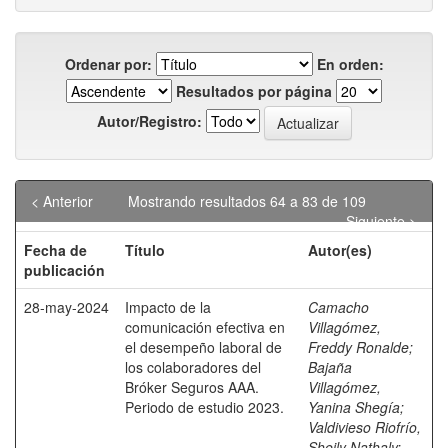
Ordenar por:
En orden:
Resultados por página
Autor/Registro:
< Anterior
Mostrando resultados 64 a 83 de 109
Siguiente >
Fecha de
Título
Autor(es)
publicación
28-may-2024
Impacto de la
Camacho
comunicación efectiva en
Villagómez,
el desempeño laboral de
Freddy Ronalde
;
los colaboradores del
Bajaña
Bróker Seguros AAA.
Villagómez,
Periodo de estudio 2023.
Yanina Shegía
;
Valdivieso Riofrío,
Sheily Nathaly
;