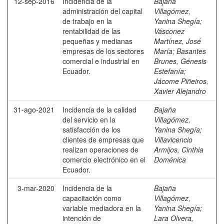
12-sep-2016
Incidencia de la
Bajaña
administración del capital
Villagómez,
de trabajo en la
Yanina Shegía
;
rentabilidad de las
Vásconez
pequeñas y medianas
Martínez, José
empresas de los sectores
María
;
Basantes
comercial e industrial en
Brunes, Génesis
Ecuador.
Estefanía
;
Jácome Piñeiros,
Xavier Alejandro
31-ago-2021
Incidencia de la calidad
Bajaña
del servicio en la
Villagómez,
satisfacción de los
Yanina Shegía
;
clientes de empresas que
Villavicencio
realizan operaciones de
Armijos, Cinthia
comercio electrónico en el
Doménica
Ecuador.
3-mar-2020
Incidencia de la
Bajaña
capacitación como
Villagómez,
variable mediadora en la
Yanina Shegía
;
intención de
Lara Olvera,