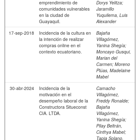
emprendimiento de
Dorys Yelitza
;
comunidades vulnerables
Jaramillo
en la ciudad de
Yuquilema, Luis
Guayaquil.
Alexander
17-sep-2018
Incidencia de la cultura en
Bajaña
la intención de realizar
Villagómez,
compras online en el
Yanina Shegía
;
contexto ecuatoriano.
Moncayo Gusqui,
Marian del
Carmen
;
Moreno
Plúas, Madelaine
Mabel
30-abr-2024
Incidencia de la
Camacho
motivación en el
Villagómez,
desempeño laboral de la
Freddy Ronalde
;
Constructora Situeconst
Bajaña
CIA. LTDA.
Villagómez,
Yanina Shegía
;
Pilay Beltrán,
Cinthya Mabel
;
Tapia Solano,