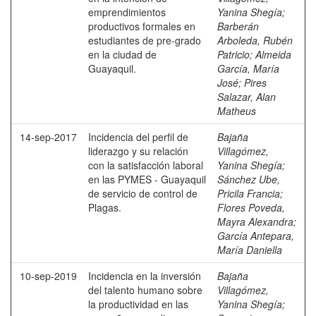
emprendimientos
Yanina Shegía
;
productivos formales en
Barberán
estudiantes de pre-grado
Arboleda, Rubén
en la ciudad de
Patricio
;
Almeida
Guayaquil.
García, María
José
;
Pires
Salazar, Alan
Matheus
14-sep-2017
Incidencia del perfil de
Bajaña
liderazgo y su relación
Villagómez,
con la satisfacción laboral
Yanina Shegía
;
en las PYMES - Guayaquil
Sánchez Ube,
de servicio de control de
Pricila Francia
;
Plagas.
Flores Poveda,
Mayra Alexandra
;
García Antepara,
María Daniella
10-sep-2019
Incidencia en la inversión
Bajaña
del talento humano sobre
Villagómez,
la productividad en las
Yanina Shegía
;