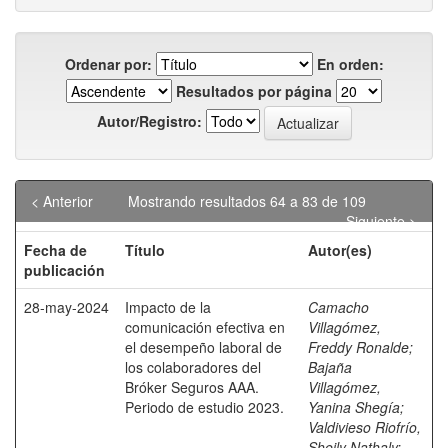
Ordenar por:
En orden:
Resultados por página
Autor/Registro:
< Anterior
Mostrando resultados 64 a 83 de 109
Siguiente >
Fecha de
Título
Autor(es)
publicación
28-may-2024
Impacto de la
Camacho
comunicación efectiva en
Villagómez,
el desempeño laboral de
Freddy Ronalde
;
los colaboradores del
Bajaña
Bróker Seguros AAA.
Villagómez,
Periodo de estudio 2023.
Yanina Shegía
;
Valdivieso Riofrío,
Sheily Nathaly
;