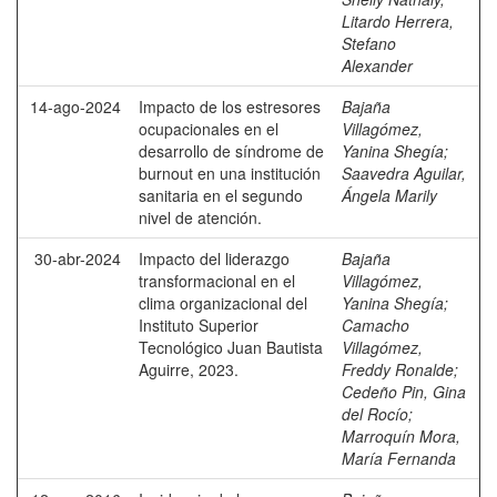
Litardo Herrera,
Stefano
Alexander
14-ago-2024
Impacto de los estresores
Bajaña
ocupacionales en el
Villagómez,
desarrollo de síndrome de
Yanina Shegía
;
burnout en una institución
Saavedra Aguilar,
sanitaria en el segundo
Ángela Marily
nivel de atención.
30-abr-2024
Impacto del liderazgo
Bajaña
transformacional en el
Villagómez,
clima organizacional del
Yanina Shegía
;
Instituto Superior
Camacho
Tecnológico Juan Bautista
Villagómez,
Aguirre, 2023.
Freddy Ronalde
;
Cedeño Pin, Gina
del Rocío
;
Marroquín Mora,
María Fernanda