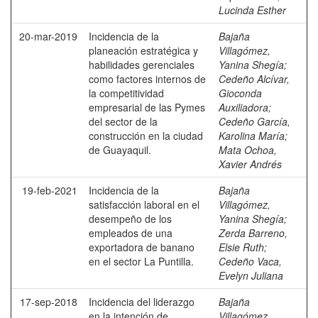
Lucinda Esther
20-mar-2019
Incidencia de la
Bajaña
planeación estratégica y
Villagómez,
habilidades gerenciales
Yanina Shegía
;
como factores internos de
Cedeño Alcívar,
la competitividad
Gioconda
empresarial de las Pymes
Auxiliadora
;
del sector de la
Cedeño García,
construcción en la ciudad
Karolina María
;
de Guayaquil.
Mata Ochoa,
Xavier Andrés
19-feb-2021
Incidencia de la
Bajaña
satisfacción laboral en el
Villagómez,
desempeño de los
Yanina Shegía
;
empleados de una
Zerda Barreno,
exportadora de banano
Elsie Ruth
;
en el sector La Puntilla.
Cedeño Vaca,
Evelyn Juliana
17-sep-2018
Incidencia del liderazgo
Bajaña
en la intención de
Villagómez,