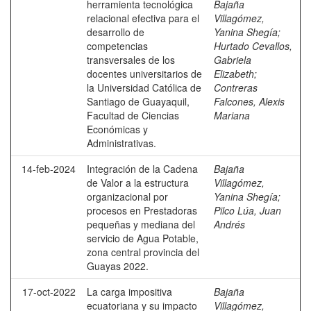
herramienta tecnológica
Bajaña
relacional efectiva para el
Villagómez,
desarrollo de
Yanina Shegía
;
competencias
Hurtado Cevallos,
transversales de los
Gabriela
docentes universitarios de
Elizabeth
;
la Universidad Católica de
Contreras
Santiago de Guayaquil,
Falcones, Alexis
Facultad de Ciencias
Mariana
Económicas y
Administrativas.
14-feb-2024
Integración de la Cadena
Bajaña
de Valor a la estructura
Villagómez,
organizacional por
Yanina Shegía
;
procesos en Prestadoras
Pilco Lúa, Juan
pequeñas y mediana del
Andrés
servicio de Agua Potable,
zona central provincia del
Guayas 2022.
17-oct-2022
La carga impositiva
Bajaña
ecuatoriana y su impacto
Villagómez,