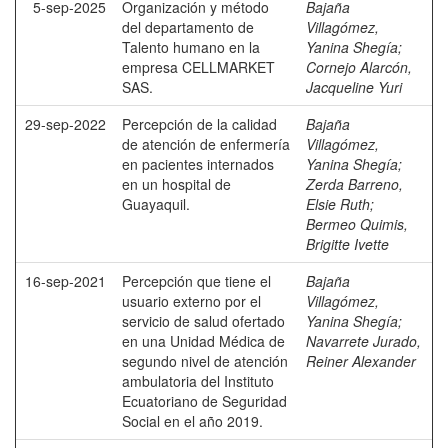
5-sep-2025
Organización y método
Bajaña
del departamento de
Villagómez,
Talento humano en la
Yanina Shegía
;
empresa CELLMARKET
Cornejo Alarcón,
SAS.
Jacqueline Yuri
29-sep-2022
Percepción de la calidad
Bajaña
de atención de enfermería
Villagómez,
en pacientes internados
Yanina Shegía
;
en un hospital de
Zerda Barreno,
Guayaquil.
Elsie Ruth
;
Bermeo Quimis,
Brigitte Ivette
16-sep-2021
Percepción que tiene el
Bajaña
usuario externo por el
Villagómez,
servicio de salud ofertado
Yanina Shegía
;
en una Unidad Médica de
Navarrete Jurado,
segundo nivel de atención
Reiner Alexander
ambulatoria del Instituto
Ecuatoriano de Seguridad
Social en el año 2019.