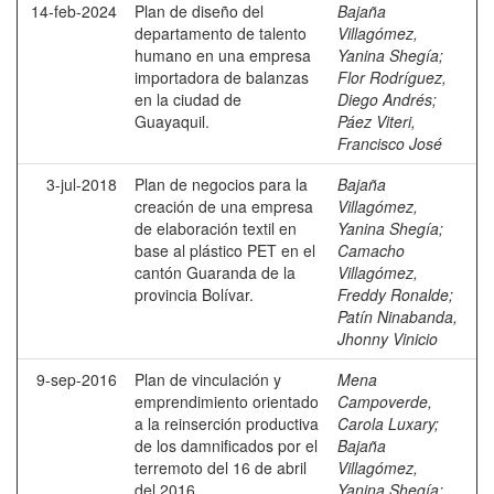
14-feb-2024
Plan de diseño del
Bajaña
departamento de talento
Villagómez,
humano en una empresa
Yanina Shegía
;
importadora de balanzas
Flor Rodríguez,
en la ciudad de
Diego Andrés
;
Guayaquil.
Páez Viteri,
Francisco José
3-jul-2018
Plan de negocios para la
Bajaña
creación de una empresa
Villagómez,
de elaboración textil en
Yanina Shegía
;
base al plástico PET en el
Camacho
cantón Guaranda de la
Villagómez,
provincia Bolívar.
Freddy Ronalde
;
Patín Ninabanda,
Jhonny Vinicio
9-sep-2016
Plan de vinculación y
Mena
emprendimiento orientado
Campoverde,
a la reinserción productiva
Carola Luxary
;
de los damnificados por el
Bajaña
terremoto del 16 de abril
Villagómez,
del 2016.
Yanina Shegía
;