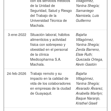
con los servicios médicos
Villagómez,
de la Unidad de
Yanina Shegía
;
Seguridad, Salud y Riesgo
Samaniego
del Trabajo de la
Namicela, Luis
Universidad Técnica de
Guillermo
Machala.
3-ene-2022
Situación laboral, hábitos
Bajaña
alimenticios y actividad
Villagómez,
física con sobrepeso y
Yanina Shegía
;
obesidad en el personal
Zerda Barreno,
de la clínica
Elsie Ruth
;
Medicopharma S.A.
Quezada Ortega,
Machala.
Kevin Gastón
24-feb-2026
Trabajo remoto y su
Bajaña
impacto en la calidad de
Villagómez,
vida de los colaboradores
Yanina Shegía
;
en empresas de la ciudad
Alvarado Álvarez,
de Guayaquil.
Anabella Marilyn
;
Baque Naranjo,
Kristhel Gisell