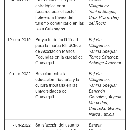
estratégico para
Villagómez,
reestructurar el sector
Yanina Shegía
;
hotelero a través del
Cruz Rivas, Bety
turismo comunitario en las
del Rocío
Islas Galápagos.
12-sep-2019
Proyecto de factibilidad
Bajaña
para la marca BlindChoc
Villagómez,
de Asociación Manos
Yanina Shegía
;
Fecundas en la ciudad de
Torres Sánchez,
Guayaquil.
Solange Azucena
10-mar-2022
Relación entre la
Bajaña
educación tributaria y la
Villagómez,
cultura tributaria en las
Yanina Shegía
;
universidades de
Banchón
Guayaquil.
González, Ángela
Mercedes
;
Camacho García,
Narda Fabiola
1-jun-2022
Satisfacción del usuario
Bajaña