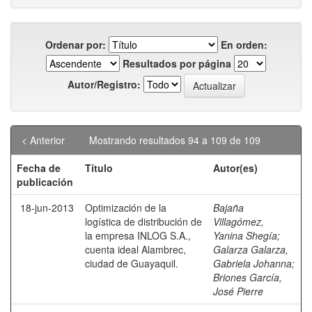
Ordenar por:
En orden:
Resultados por página
Autor/Registro:
< Anterior
Mostrando resultados 94 a 109 de 109
Fecha de
Título
Autor(es)
publicación
18-jun-2013
Optimización de la
Bajaña
logística de distribución de
Villagómez,
la empresa INLOG S.A.,
Yanina Shegía
;
cuenta ideal Alambrec,
Galarza Galarza,
ciudad de Guayaquil.
Gabriela Johanna
;
Briones García,
José Pierre