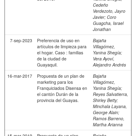
Cedeño
Verdezoto, Jayro
Javier
;
Coro
Guagcha, Israel
Jonathan
7-sep-2023
Preferencia de uso en
Bajaña
artículos de limpieza para
Villagómez,
el hogar. Caso : familias
Yanina Shegía
;
de la ciudad de
Vera Ayoví,
Guayaquil.
Alejandro Andrés
16-mar-2017
Propuesta de un plan de
Bajaña
marketing para los
Villagómez,
Franquiciados Disensa en
Yanina Shegía
;
el cantón Durán de la
Reyes Salvatierra,
provincia del Guayas.
Shirley Betty
;
Minchala Layana,
George Alain
;
Ramos Barreno,
Martha Arianna
15-mar-2019
Propuesta de un plan
Bajaña