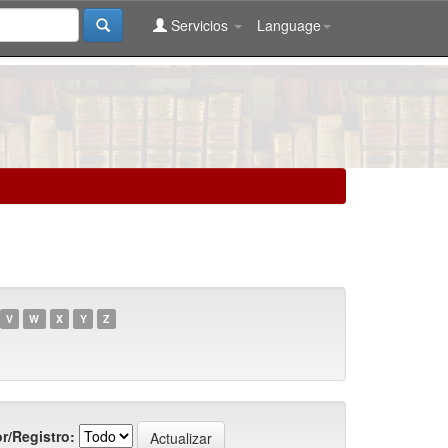
Servicios
Language
V
W
X
Y
Z
r/Registro: