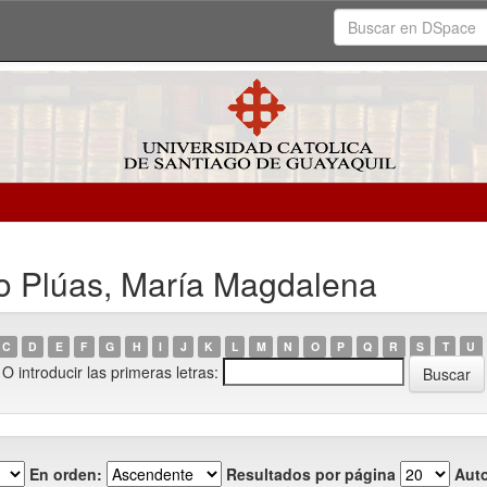
to Plúas, María Magdalena
C
D
E
F
G
H
I
J
K
L
M
N
O
P
Q
R
S
T
U
O introducir las primeras letras:
En orden:
Resultados por página
Auto