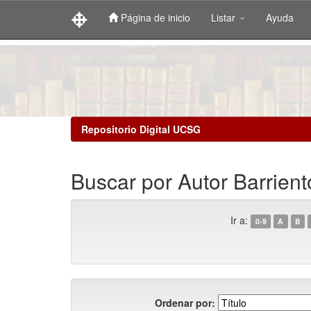
Página de inicio
Listar
Ayuda
Skip
navigation
Repositorio Digital UCSG
Buscar por Autor Barrien
Ir a:
0-9
A
B
Ordenar por: