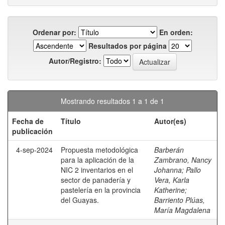
Ordenar por:
En orden:
Resultados por página
Autor/Registro:
Mostrando resultados 1 a 1 de 1
Fecha de
Título
Autor(es)
publicación
4-sep-2024
Propuesta metodológica
Barberán
para la aplicación de la
Zambrano, Nancy
NIC 2 inventarios en el
Johanna
;
Pallo
sector de panadería y
Vera, Karla
pastelería en la provincia
Katherine
;
del Guayas.
Barriento Plúas,
María Magdalena