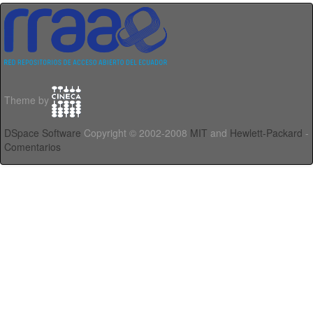
Theme by
DSpace Software
Copyright © 2002-2008
MIT
and
Hewlett-Packard
-
Comentarios