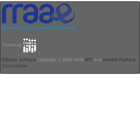
Theme by
DSpace Software
Copyright © 2002-2008
MIT
and
Hewlett-Packard
-
Comentarios