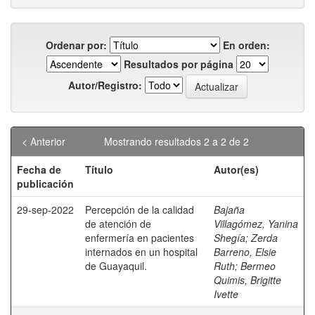
Ordenar por:
En orden:
Resultados por página
Autor/Registro:
< Anterior
Mostrando resultados 2 a 2 de 2
Fecha de
Título
Autor(es)
publicación
29-sep-2022
Percepción de la calidad
Bajaña
de atención de
Villagómez, Yanina
enfermería en pacientes
Shegía
;
Zerda
internados en un hospital
Barreno, Elsie
de Guayaquil.
Ruth
;
Bermeo
Quimis, Brigitte
Ivette