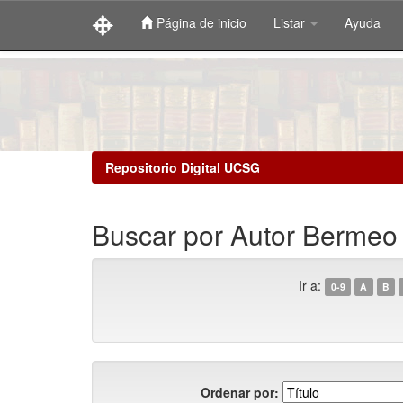
Página de inicio
Listar
Ayuda
Skip
navigation
Repositorio Digital UCSG
Buscar por Autor Bermeo Q
Ir a:
0-9
A
B
Ordenar por: