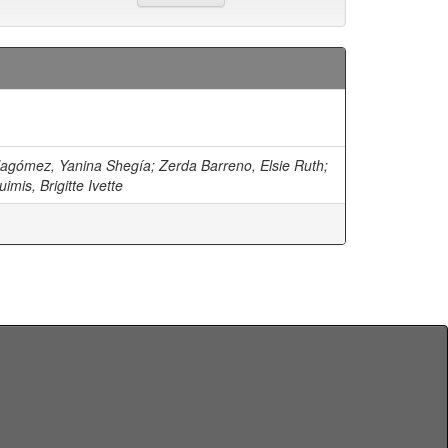
llagómez, Yanina Shegía
;
Zerda Barreno, Elsie Ruth
;
mis, Brigitte Ivette