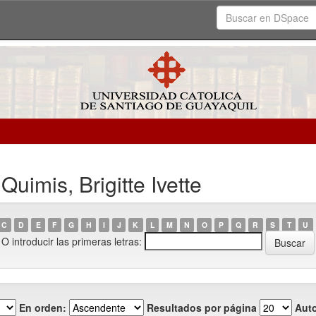
uimis, Brigitte Ivette
C
D
E
F
G
H
I
J
K
L
M
N
O
P
Q
R
S
T
U
O introducir las primeras letras:
En orden:
Resultados por página
Auto