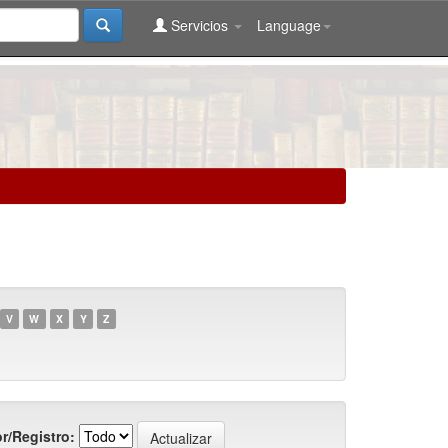
Servicios
Language
V
W
X
Y
Z
r/Registro: