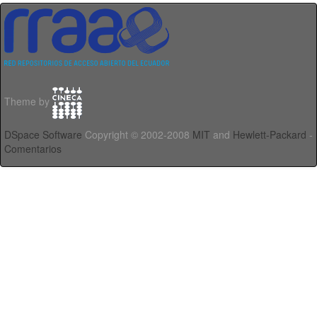
Theme by
DSpace Software
Copyright © 2002-2008
MIT
and
Hewlett-Packard
-
Comentarios