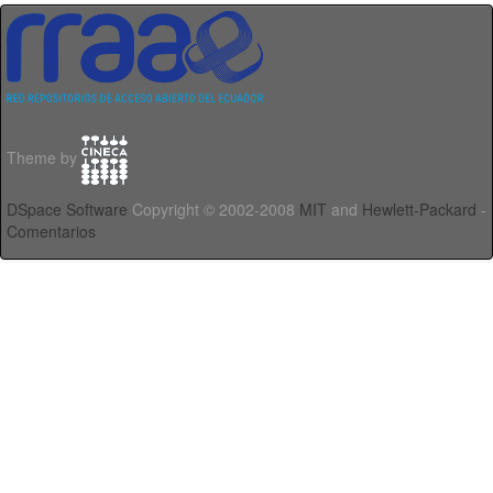
Theme by
DSpace Software
Copyright © 2002-2008
MIT
and
Hewlett-Packard
-
Comentarios