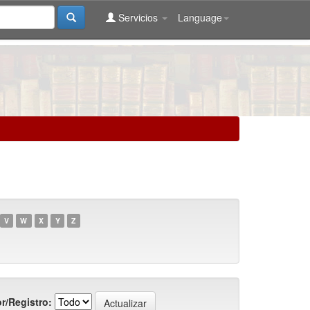
Servicios
Language
V
W
X
Y
Z
r/Registro: