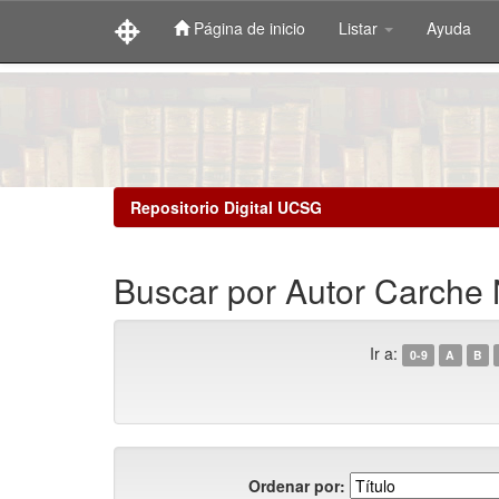
Página de inicio
Listar
Ayuda
Skip
navigation
Repositorio Digital UCSG
Buscar por Autor Carche 
Ir a:
0-9
A
B
Ordenar por: