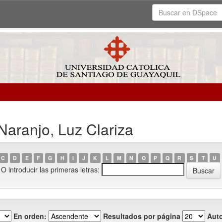
Naranjo, Luz Clariza
C
D
E
F
G
H
I
J
K
L
M
N
O
P
Q
R
S
T
U
O introducir las primeras letras:
En orden:
Resultados por página
Auto