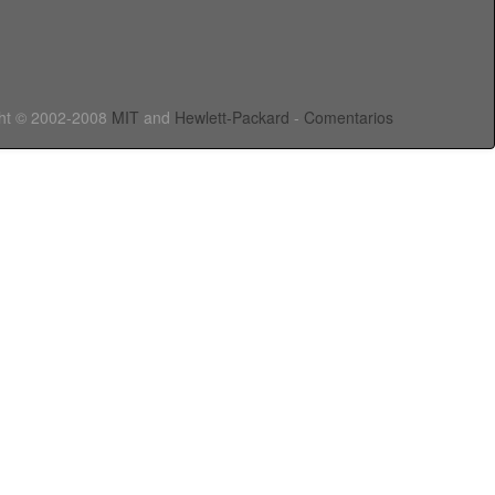
ht © 2002-2008
MIT
and
Hewlett-Packard
-
Comentarios