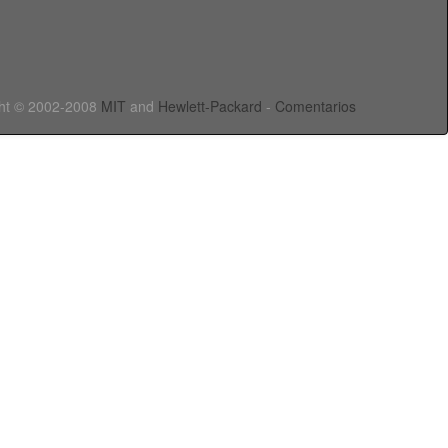
ht © 2002-2008
MIT
and
Hewlett-Packard
-
Comentarios