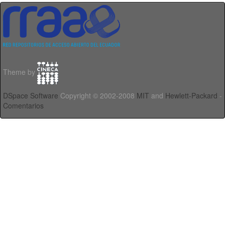
Theme by
DSpace Software
Copyright © 2002-2008
MIT
and
Hewlett-Packard
-
Comentarios