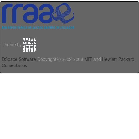
Theme by
DSpace Software
Copyright © 2002-2008
MIT
and
Hewlett-Packard
-
Comentarios