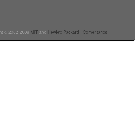
ht © 2002-2008
MIT
and
Hewlett-Packard
-
Comentarios