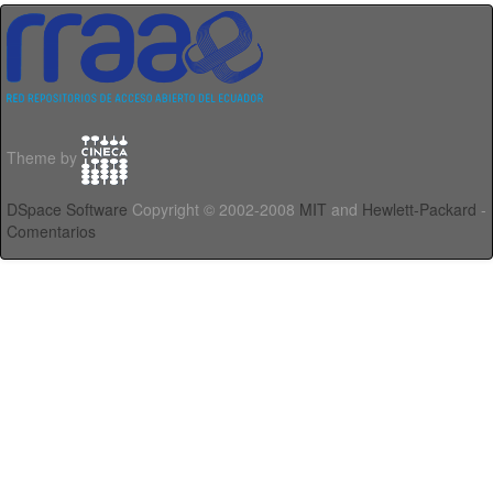
Theme by
DSpace Software
Copyright © 2002-2008
MIT
and
Hewlett-Packard
-
Comentarios