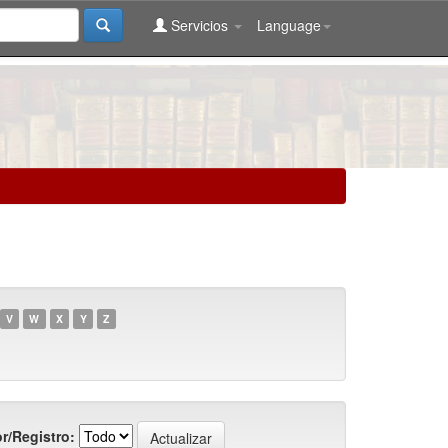
Servicios
Language
V
W
X
Y
Z
r/Registro: