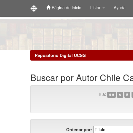
Página de inicio
Listar
Ayuda
Skip
navigation
Repositorio Digital UCSG
Buscar por Autor Chile Ca
Ir a:
0-9
A
B
Ordenar por: