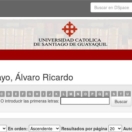
yo, Álvaro Ricardo
C
D
E
F
G
H
I
J
K
L
M
N
O
P
Q
R
S
T
U
O introducir las primeras letras:
En orden:
Resultados por página
Auto