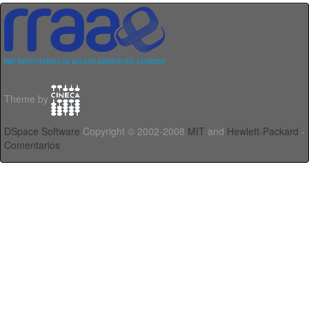
Theme by
DSpace Software
Copyright © 2002-2008
MIT
and
Hewlett-Packard
-
Comentarios