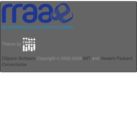
Theme by
DSpace Software
Copyright © 2002-2008
MIT
and
Hewlett-Packard
-
Comentarios