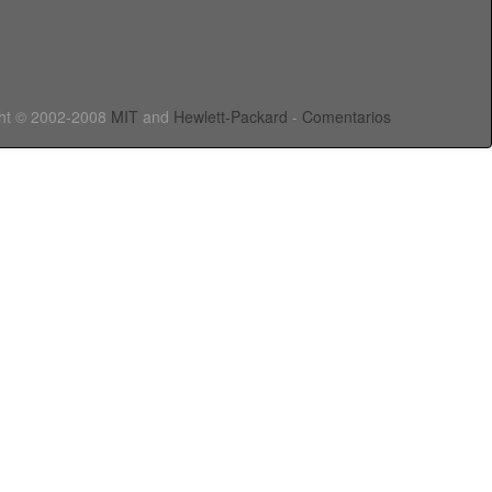
ht © 2002-2008
MIT
and
Hewlett-Packard
-
Comentarios