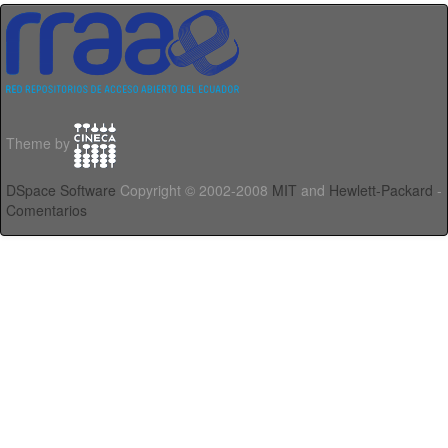
Theme by
DSpace Software
Copyright © 2002-2008
MIT
and
Hewlett-Packard
-
Comentarios