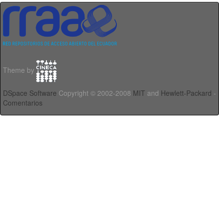
Theme by
DSpace Software
Copyright © 2002-2008
MIT
and
Hewlett-Packard
-
Comentarios