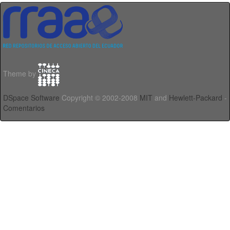
Theme by
DSpace Software
Copyright © 2002-2008
MIT
and
Hewlett-Packard
-
Comentarios