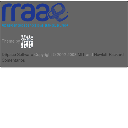
Theme by
DSpace Software
Copyright © 2002-2008
MIT
and
Hewlett-Packard
-
Comentarios