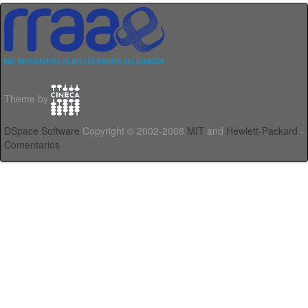
Theme by
DSpace Software
Copyright © 2002-2008
MIT
and
Hewlett-Packard
-
Comentarios