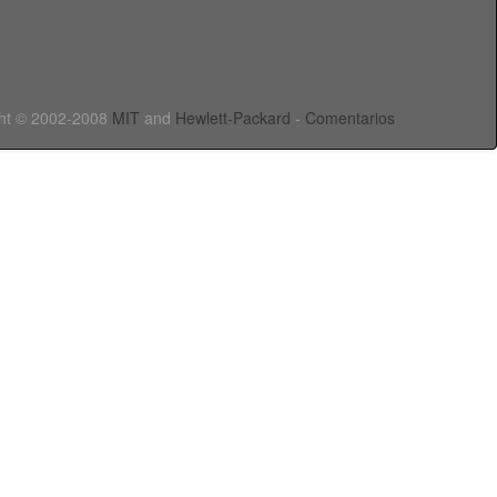
ht © 2002-2008
MIT
and
Hewlett-Packard
-
Comentarios