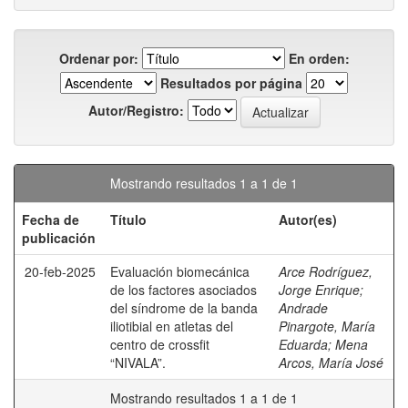
Ordenar por:
En orden:
Resultados por página
Autor/Registro:
Mostrando resultados 1 a 1 de 1
Fecha de
Título
Autor(es)
publicación
20-feb-2025
Evaluación biomecánica
Arce Rodríguez,
de los factores asociados
Jorge Enrique
;
del síndrome de la banda
Andrade
iliotibial en atletas del
Pinargote, María
centro de crossfit
Eduarda
;
Mena
“NIVALA”.
Arcos, María José
Mostrando resultados 1 a 1 de 1