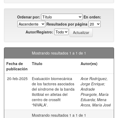
Ordenar por:
En orden:
Resultados por página
Autor/Registro:
Mostrando resultados 1 a 1 de 1
Fecha de
Título
Autor(es)
publicación
20-feb-2025
Evaluación biomecánica
Arce Rodríguez,
de los factores asociados
Jorge Enrique
;
del síndrome de la banda
Andrade
iliotibial en atletas del
Pinargote, María
centro de crossfit
Eduarda
;
Mena
“NIVALA”.
Arcos, María José
Mostrando resultados 1 a 1 de 1