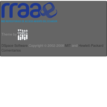
Theme by
DSpace Software
Copyright © 2002-2008
MIT
and
Hewlett-Packard
-
Comentarios