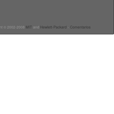
ht © 2002-2008
MIT
and
Hewlett-Packard
-
Comentarios