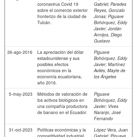
coronavirus Covid 19
Gabriel
;
Paredes
sobre el comercio exterior
Reyes, Gonzalo
fronterizo de la ciudad de
Jonas
;
Piguave
Tulcán.
Bohórquez, Eddy
Javier
;
Jordán
Armijos, Diego
Gustavo
26-ago-2016
La apreciación del dólar
Piguave
estadounidense y sus
Bohórquez, Eddy
posibles efectos
Javier
;
Martínez
económicos en la
Avilés, Mayte de
economía ecuatoriana,
los Ángeles
año 2016.
5-may-2023
Métodos de valoración de
Piguave
los activos biológicos en
Bohórquez, Eddy
una compañía productora
Javier
;
Vives
de banano en el Ecuador.
Naranjo, José
Fernando
31-oct-2023
Políticas económicas y la
López Vera, Juan
competitividad industrial
Gabriel
;
Piguave