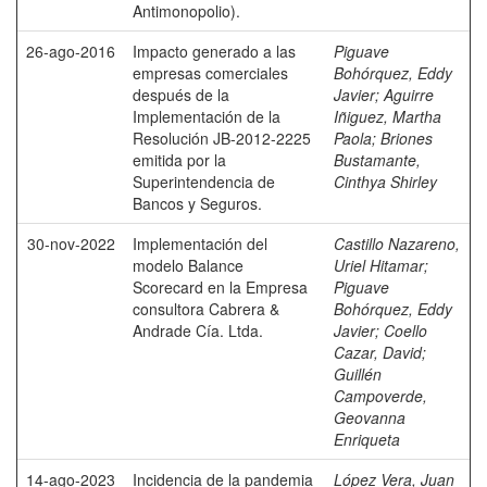
Antimonopolio).
26-ago-2016
Impacto generado a las
Piguave
empresas comerciales
Bohórquez, Eddy
después de la
Javier
;
Aguirre
Implementación de la
Iñiguez, Martha
Resolución JB-2012-2225
Paola
;
Briones
emitida por la
Bustamante,
Superintendencia de
Cinthya Shirley
Bancos y Seguros.
30-nov-2022
Implementación del
Castillo Nazareno,
modelo Balance
Uriel Hitamar
;
Scorecard en la Empresa
Piguave
consultora Cabrera &
Bohórquez, Eddy
Andrade Cía. Ltda.
Javier
;
Coello
Cazar, David
;
Guillén
Campoverde,
Geovanna
Enriqueta
14-ago-2023
Incidencia de la pandemia
López Vera, Juan