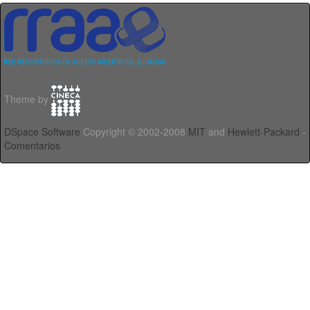
Theme by
DSpace Software
Copyright © 2002-2008
MIT
and
Hewlett-Packard
-
Comentarios