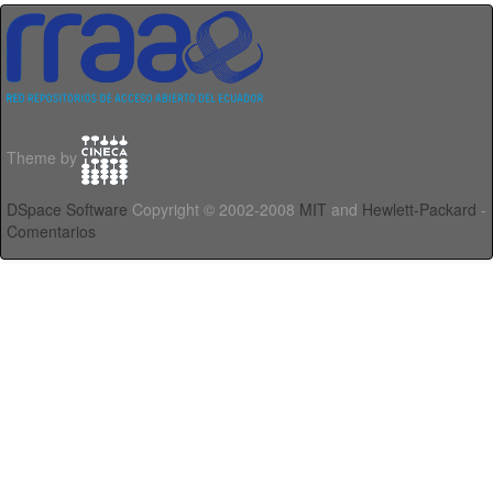
Theme by
DSpace Software
Copyright © 2002-2008
MIT
and
Hewlett-Packard
-
Comentarios