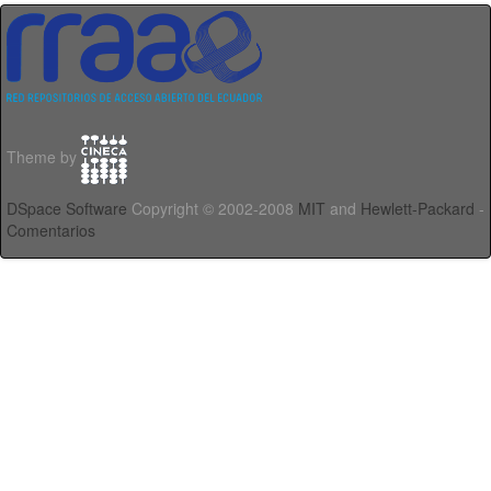
Theme by
DSpace Software
Copyright © 2002-2008
MIT
and
Hewlett-Packard
-
Comentarios