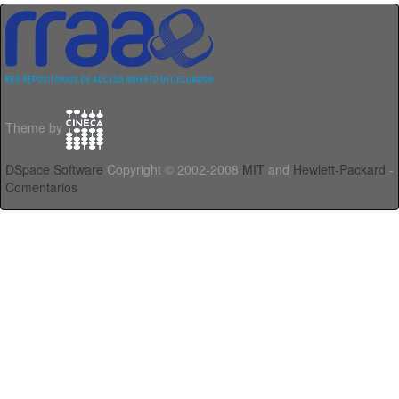
Theme by
DSpace Software
Copyright © 2002-2008
MIT
and
Hewlett-Packard
-
Comentarios