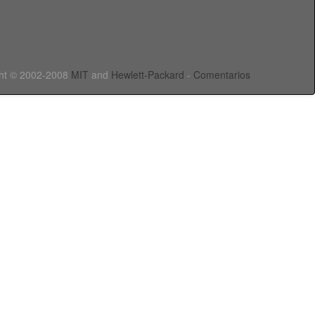
ht © 2002-2008
MIT
and
Hewlett-Packard
-
Comentarios