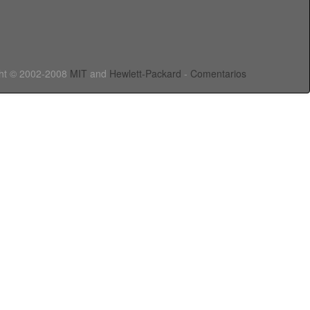
ht © 2002-2008
MIT
and
Hewlett-Packard
-
Comentarios