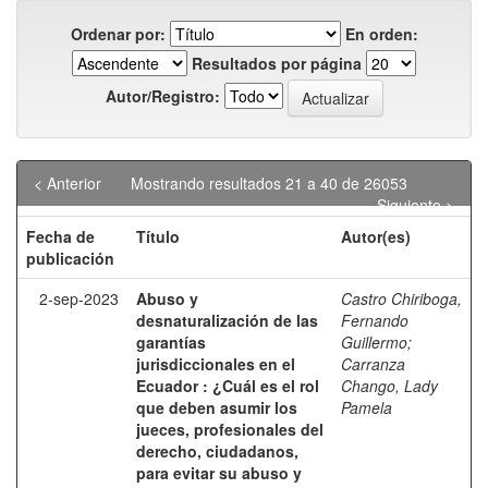
Ordenar por:
En orden:
Resultados por página
Autor/Registro:
< Anterior
Mostrando resultados 21 a 40 de 26053
Siguiente >
Fecha de
Título
Autor(es)
publicación
2-sep-2023
Abuso y
Castro Chiriboga,
desnaturalización de las
Fernando
garantías
Guillermo
;
jurisdiccionales en el
Carranza
Ecuador : ¿Cuál es el rol
Chango, Lady
que deben asumir los
Pamela
jueces, profesionales del
derecho, ciudadanos,
para evitar su abuso y