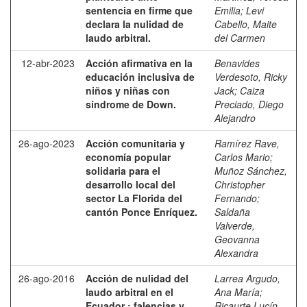
sentencia en firme que
Emilia
;
Levi
declara la nulidad de
Cabello, Maite
laudo arbitral.
del Carmen
12-abr-2023
Acción afirmativa en la
Benavides
educación inclusiva de
Verdesoto, Ricky
niños y niñas con
Jack
;
Caiza
síndrome de Down.
Preciado, Diego
Alejandro
26-ago-2023
Acción comunitaria y
Ramírez Rave,
economía popular
Carlos Mario
;
solidaria para el
Muñoz Sánchez,
desarrollo local del
Christopher
sector La Florida del
Fernando
;
cantón Ponce Enríquez.
Saldaña
Valverde,
Geovanna
Alexandra
26-ago-2016
Acción de nulidad del
Larrea Argudo,
laudo arbitral en el
Ana María
;
Ecuador : falencias y
Ricaurte Lucín,