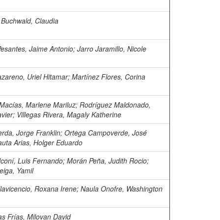
Buchwald, Claudia
Pesantes, Jaime Antonio
;
Jarro Jaramillo, Nicole
azareno, Uriel Hitamar
;
Martínez Flores, Corina
acías, Marlene Mariluz
;
Rodríguez Maldonado,
vier
;
Villegas Rivera, Magaly Katherine
rda, Jorge Franklin
;
Ortega Campoverde, José
auta Arias, Holger Eduardo
lconí, Luis Fernando
;
Morán Peña, Judith Rocio
;
eiga, Yamil
lavicencio, Roxana Irene
;
Naula Onofre, Washington
s Frías, Milovan David