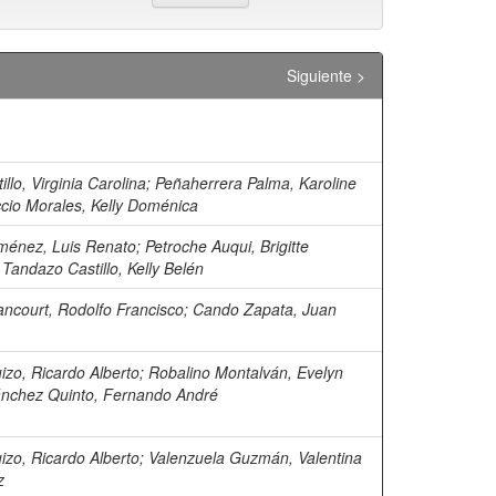
Siguiente >
illo, Virginia Carolina
;
Peñaherrera Palma, Karoline
ccio Morales, Kelly Doménica
ménez, Luis Renato
;
Petroche Auqui, Brigitte
;
Tandazo Castillo, Kelly Belén
ancourt, Rodolfo Francisco
;
Cando Zapata, Juan
izo, Ricardo Alberto
;
Robalino Montalván, Evelyn
nchez Quinto, Fernando André
izo, Ricardo Alberto
;
Valenzuela Guzmán, Valentina
z