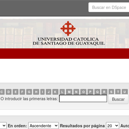
C
D
E
F
G
H
I
J
K
L
M
N
O
P
Q
R
S
T
U
O introducir las primeras letras:
En orden:
Resultados por página
Auto