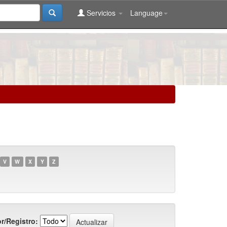
Servicios
Language
V
W
X
Y
Z
r/Registro: