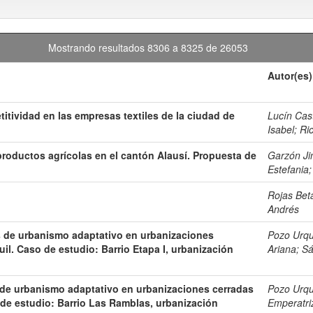
Mostrando resultados 8306 a 8325 de 26053
Autor(es)
tividad en las empresas textiles de la ciudad de
Lucín Cast
Isabel
;
Ri
productos agrícolas en el cantón Alausí. Propuesta de
Garzón Ji
Estefania
Rojas Bet
Andrés
as de urbanismo adaptativo en urbanizaciones
Pozo Urqu
il. Caso de estudio: Barrio Etapa I, urbanización
Ariana
;
Sá
s de urbanismo adaptativo en urbanizaciones cerradas
Pozo Urqu
 de estudio: Barrio Las Ramblas, urbanización
Emperatri