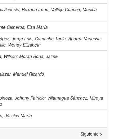
lavicencio, Roxana Irene
;
Vallejo Cuenca, Mónica
te Cisneros, Elsa María
ópez, Jorge Luis
;
Camacho Tapia, Andrea Vanessa
;
alle, Wendy Elizabeth
a, Wilson
;
Morán Borja, Jaime
lazar, Manuel Ricardo
pinoza, Johnny Patricio
;
Villamagua Sánchez, Mireya
io
s, Jéssica María
Siguiente >