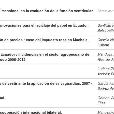
dimensional en la evaluación de la función ventricular
Lama von 
nnovaciones para el reciclaje del papel en Ecuador.
Santillán 
Betsabeth
ón de precios : caso del impuesto rosa en Machala.
Castillo N
Lisbeth
Ecuador : incidencias en el sector agropecuario de
Mendoza M
íodo 2008-2012.
Ricardo Ja
Ludeña Ze
Andrés
;
P
 de vestir ante la aplicación de salvaguardias. 2007 -
García Fa
Suárez Av
dad.
Gómez Vil
Elías
cooperación internacional bilateral.
Manosalva