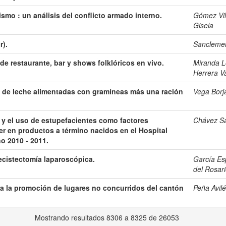
ismo : un análisis del conflicto armado interno.
Gómez Vil
Gisela
r).
Sanclemen
e restaurante, bar y shows folklóricos en vivo.
Miranda L
Herrera V
s de leche alimentadas con gramíneas más una ración
Vega Borj
 y el uso de estupefacientes como factores
Chávez Sa
er en productos a término nacidos en el Hospital
o 2010 - 2011.
cistectomía laparoscópica.
García Es
del Rosar
ara la promoción de lugares no concurridos del cantón
Peña Avilé
Mostrando resultados 8306 a 8325 de 26053