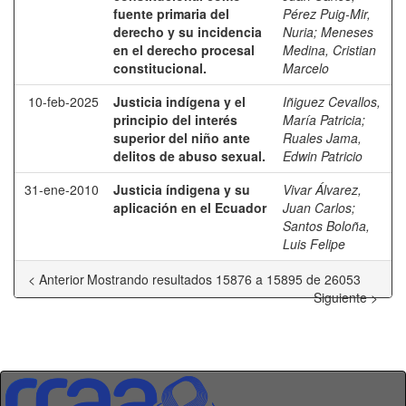
fuente primaria del
Pérez Puig-Mir,
derecho y su incidencia
Nuria
;
Meneses
en el derecho procesal
Medina, Cristian
constitucional.
Marcelo
10-feb-2025
Justicia indígena y el
Iñiguez Cevallos,
principio del interés
María Patricia
;
superior del niño ante
Ruales Jama,
delitos de abuso sexual.
Edwin Patricio
31-ene-2010
Justicia índigena y su
Vivar Álvarez,
aplicación en el Ecuador
Juan Carlos
;
Santos Boloña,
Luis Felipe
< Anterior
Mostrando resultados 15876 a 15895 de 26053
Siguiente >