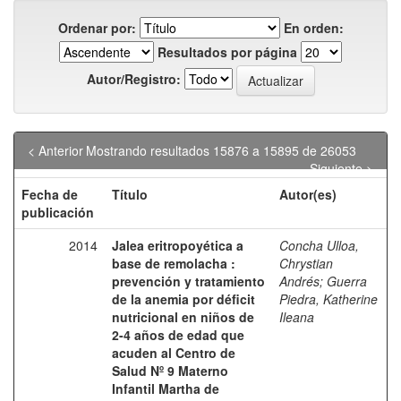
Ordenar por:
En orden:
Resultados por página
Autor/Registro:
< Anterior
Mostrando resultados 15876 a 15895 de 26053
Siguiente >
Fecha de
Título
Autor(es)
publicación
2014
Jalea eritropoyética a
Concha Ulloa,
base de remolacha :
Chrystian
prevención y tratamiento
Andrés
;
Guerra
de la anemia por déficit
Piedra, Katherine
nutricional en niños de
Ileana
2-4 años de edad que
acuden al Centro de
Salud Nº 9 Materno
Infantil Martha de