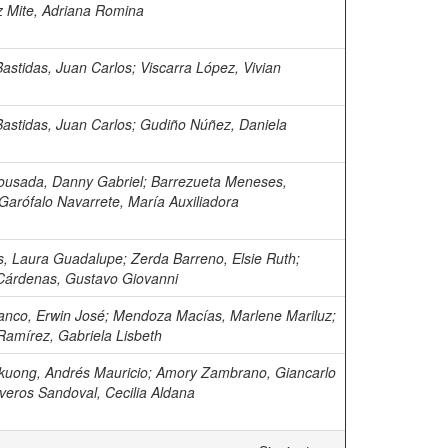
 Mite, Adriana Romina
Bastidas, Juan Carlos
;
Viscarra López, Vivian
Bastidas, Juan Carlos
;
Gudiño Núñez, Daniela
ousada, Danny Gabriel
;
Barrezueta Meneses,
Garófalo Navarrete, María Auxiliadora
s, Laura Guadalupe
;
Zerda Barreno, Elsie Ruth
;
Cárdenas, Gustavo Giovanni
ranco, Erwin José
;
Mendoza Macías, Marlene Mariluz
;
Ramírez, Gabriela Lisbeth
uong, Andrés Mauricio
;
Amory Zambrano, Giancarlo
iveros Sandoval, Cecilia Aldana