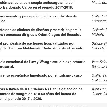
ación auricular con terapia anticoagulante del
Menéndez
ro Maldonado Carbo en el periodo 2017-2018.
onocimiento y percepción de los estudiantes de
Gallardo 
les.
Fernanda
ferencias clínicas de diseños y materiales para la
Gallardo 
ios : encuesta dirigida a Odontólogos del Ecuador.
Michelle
el pronóstico de pacientes hospitalizados por
Salazar P
ospital Teodoro Maldonado Carbo durante el periodo
Gabriela
;
encia emocional de Law y Wong : estudio exploratorio
Vera Sala
resarial.
Sánchez 
imiento económico impulsado por el turismo : caso
Guillén F
Gallegos 
cas a través de las pruebas NAT en la detección de
Ayón Genk
onantes de sangre de 18 a 60 años del banco de
Ottelo
;
Ol
en el periodo 2017 a 2020.