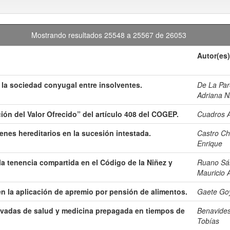
Mostrando resultados 25548 a 25567 de 26053
Autor(es)
e la sociedad conyugal entre insolventes.
De La Par
Adriana N
ión del Valor Ofrecido” del artículo 408 del COGEP.
Cuadros A
ienes hereditarios en la sucesión intestada.
Castro Ch
Enrique
 la tenencia compartida en el Código de la Niñez y
Ruano Sán
Mauricio 
en la aplicación de apremio por pensión de alimentos.
Gaete Goy
ivadas de salud y medicina prepagada en tiempos de
Benavides
Tobías