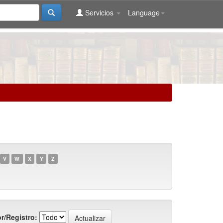
Servicios
Language
V
W
X
Y
Z
r/Registro: