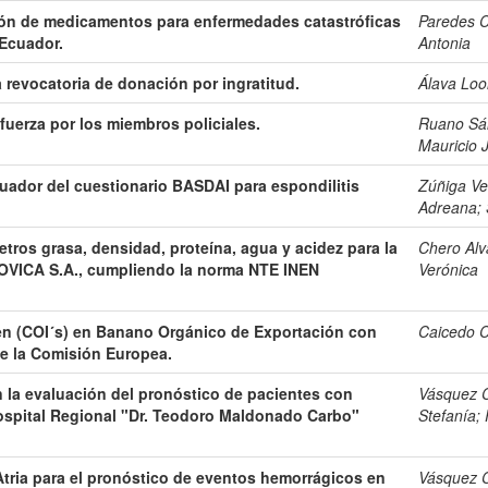
ción de medicamentos para enfermedades catastróficas
Paredes C
 Ecuador.
Antonia
 revocatoria de donación por ingratitud.
Álava Loo
fuerza por los miembros policiales.
Ruano Sán
Mauricio J
uador del cuestionario BASDAI para espondilitis
Zúñiga Ve
Adreana
;
etros grasa, densidad, proteína, agua y acidez para la
Chero Alv
ROVICA S.A., cumpliendo la norma NTE INEN
Verónica
gen (COI´s) en Banano Orgánico de Exportación con
Caicedo C
e la Comisión Europea.
n la evaluación del pronóstico de pacientes con
Vásquez C
ospital Regional "Dr. Teodoro Maldonado Carbo"
Stefanía
;
Atria para el pronóstico de eventos hemorrágicos en
Vásquez C