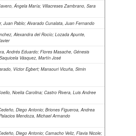
avero, Ángela María
;
Villacreses Zambrano, Sara
r, Juan Pablo
;
Alvarado Cunalata, Juan Fernando
chez, Alexandra del Rocío
;
Lozada Apunte,
avier
ra, Andrés Eduardo
;
Flores Masache, Génesis
Saquicela Vásquez, Martín José
arado, Víctor Egbert
;
Mansouri Vicuña, Simin
oello, Noelia Carolina
;
Castro Rivera, Luis Andree
edeño, Diego Antonio
;
Briones Figueroa, Andrea
Palacios Mendoza, Michael Armando
edeño, Diego Antonio
;
Camacho Veliz, Flavia Nicole
;