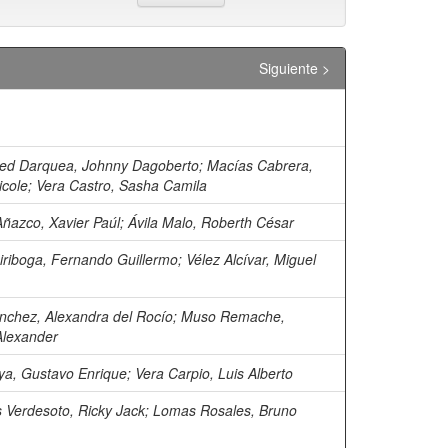
Siguiente >
ed Darquea, Johnny Dagoberto
;
Macías Cabrera,
icole
;
Vera Castro, Sasha Camila
ñazco, Xavier Paúl
;
Ávila Malo, Roberth César
iriboga, Fernando Guillermo
;
Vélez Alcívar, Miguel
chez, Alexandra del Rocío
;
Muso Remache,
Alexander
a, Gustavo Enrique
;
Vera Carpio, Luis Alberto
 Verdesoto, Ricky Jack
;
Lomas Rosales, Bruno