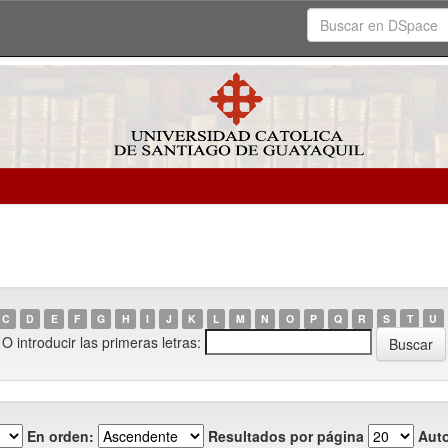
C
D
E
F
G
H
I
J
K
L
M
N
O
P
Q
R
S
T
U
O introducir las primeras letras:
En orden:
Resultados por página
Auto