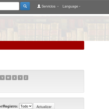
Servicios
Language
V
W
X
Y
Z
r/Registro: