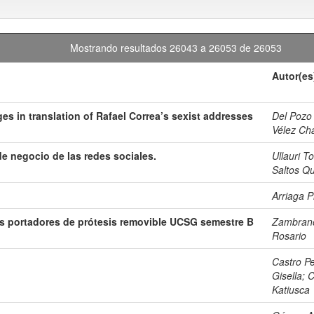
Mostrando resultados 26043 a 26053 de 26053
Autor(es
es in translation of Rafael Correa’s sexist addresses
Del Pozo
Vélez Ch
e negocio de las redes sociales.
Ullauri T
Saltos Qu
Arriaga P
os portadores de prótesis removible UCSG semestre B
Zambrano 
Rosario
Castro Pe
Gisella
;
C
Katiusca