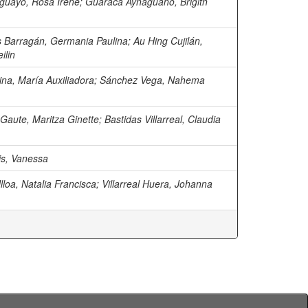
uayo, Rosa Irene
;
Guaraca Aynaguano, Brigith
 Barragán, Germania Paulina
;
Au Hing Cujilán,
ilin
na, María Auxiliadora
;
Sánchez Vega, Nahema
Gaute, Maritza Ginette
;
Bastidas Villarreal, Claudia
is, Vanessa
Ulloa, Natalia Francisca
;
Villarreal Huera, Johanna