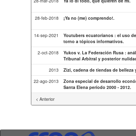
28-mar-2018
Ya lo di todo, qué quieren de mí.
28-feb-2018
¡Ya no (me) comprendo!.
14-sep-2021
Youtubers ecuatorianos : el uso de
torno a tópicos informativos.
2-oct-2018
Yukos v. La Federación Rusa : anál
Tribunal Arbitral y posterior nulid
2013
Zizi, cadena de tiendas de belleza
22-ago-2013
Zona especial de desarrollo econó
Santa Elena período 2000 - 2012.
< Anterior