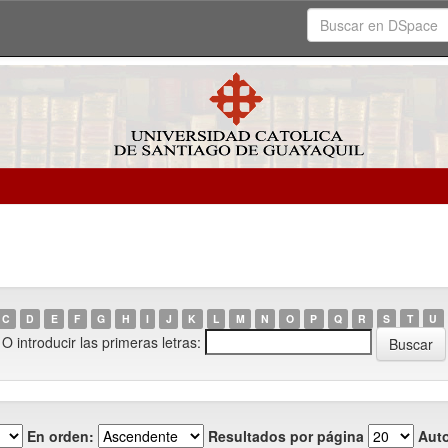
C
D
E
F
G
H
I
J
K
L
M
N
O
P
Q
R
S
T
U
O introducir las primeras letras:
En orden:
Resultados por página
Auto