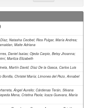
)
 Díaz, Natasha Cecibel
;
Rios Pulgar, María Andrea
;
amaidan, Maite Adriana
orres, Daniel Isaías
;
Ojeda Carpio, Betsy Jhoanna
;
imí, Maritza Elizabeth
inela, Martín David
;
Díaz De la Gasca, Carlos Luis
Bonilla, Christel María
;
Limones del Pezo, Annabel
ñarreta, Ángel Aurelio
;
Cárdenas Terán, Silvana
epeda Mena, Cristina Paola
;
Icaza Guevara, María